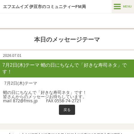
エフエムイズ 伊豆市のコミュニティーFM局
MENU
MENU
ホーム
本日のメッセージテーマ
メッセージフォーム
番組表
2026.07.01
7月2日(木)テーマ 蛸の日にちなんで「好きな寿司ネタ」で
番組紹介
す！
HTはなつーしん
7月2日(木)テーマ
HT42号巻頭特集スポット
蛸の日にちなんで「好きな寿司ネタ」です！
皆さんからのメッセージお待ちしています。
mail 872@fmis.jp FAX 0558-74-2721
スポンサー募集
戻る
インターネットラジオ
アーカイブス