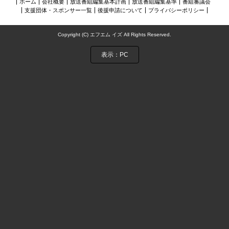
ホーム
会社概要
放送番組編集基本計画
放送番組編集基準
番組審議会
NIJIに夢中アーカイブス
支援団体・スポンサー一覧
後援申請について
プライバシーポリシー
お問い合わせ
Copyright (C) エフエム イズ All Rights Reserved.
表示：PC