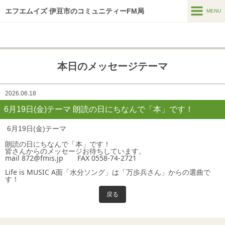
エフエムイズ 伊豆市のコミュニティーFM局
MENU
MENU
ホーム
本日のメッセージテーマ
メッセージフォーム
番組表
2026.06.18
6月19日(金)テーマ 朗読の日にちなんで「本」です！
番組紹介
6月19日(金)テーマ
HTはなつーしん
朗読の日にちなんで「本」です！
皆さんからのメッセージお待ちしています。
HT42号巻頭特集スポット
mail 872@fmis.jp FAX 0558-74-2721
Life is MUSIC A面「水分ソング」は「万歩兵さん」からの選曲で
スポンサー募集
す！
インターネットラジオ
戻る
アーカイブス