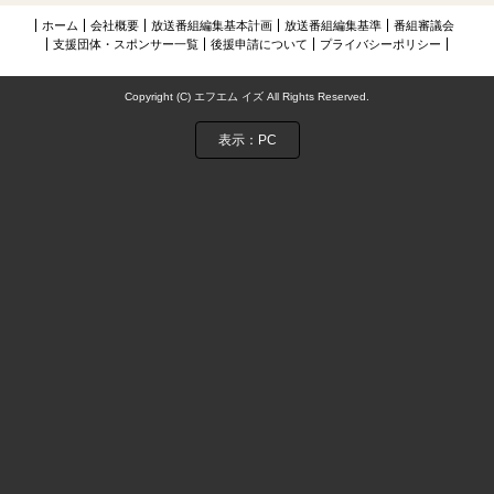
NIJIに夢中アーカイブス
ホーム
会社概要
放送番組編集基本計画
放送番組編集基準
番組審議会
支援団体・スポンサー一覧
後援申請について
プライバシーポリシー
お問い合わせ
Copyright (C) エフエム イズ All Rights Reserved.
表示：PC