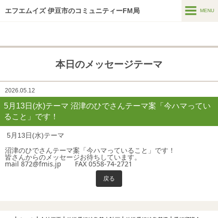
エフエムイズ 伊豆市のコミュニティーFM局
MENU
MENU
ホーム
本日のメッセージテーマ
メッセージフォーム
番組表
2026.05.12
5月13日(水)テーマ 沼津のひでさんテーマ案「今ハマってい
番組紹介
ること」です！
HTはなつーしん
5月13日(水)テーマ
HT42号巻頭特集スポット
沼津のひでさんテーマ案「今ハマっていること」です！
皆さんからのメッセージお待ちしています。
mail 872@fmis.jp FAX 0558-74-2721
スポンサー募集
戻る
インターネットラジオ
アーカイブス