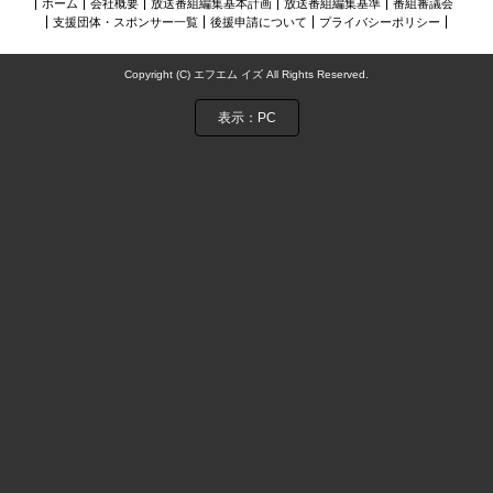
ホーム
会社概要
放送番組編集基本計画
放送番組編集基準
番組審議会
NIJIに夢中アーカイブス
支援団体・スポンサー一覧
後援申請について
プライバシーポリシー
お問い合わせ
Copyright (C) エフエム イズ All Rights Reserved.
表示：PC