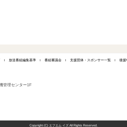
。
画
放送番組編集基準
番組審議会
支援団体・スポンサー一覧
後援
市危機管理センター1F
Copyright (C) エフエム イズ All Rights Reserved.