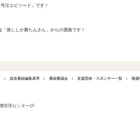
大号泣エピソード」です！
。
ソング」は「推ししか勝たんさん」からの選曲です！
画
放送番組編集基準
番組審議会
支援団体・スポンサー一覧
後援
市危機管理センター1F