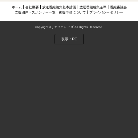
NIJIに夢中アーカイブス
ホーム
会社概要
放送番組編集基本計画
放送番組編集基準
番組審議会
支援団体・スポンサー一覧
後援申請について
プライバシーポリシー
お問い合わせ
Copyright (C) エフエム イズ All Rights Reserved.
表示：PC