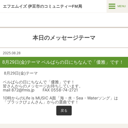
エフエムイズ 伊豆市のコミュニティーFM局
MENU
MENU
ホーム
本日のメッセージテーマ
メッセージフォーム
番組表
2025.08.28
8月29日(金)テーマ ベルばらの日にちなんで「優雅」です！
番組紹介
8月29日(金)テーマ
HTはなつーしん
ベルばらの日にちなんで「優雅」です！
皆さんからのメッセージお待ちしています。
HT42号巻頭特集スポット
mail 872@fmis.jp FAX 0558-74-2721
スポンサー募集
10時からのLife is MUSIC A面「海・水・Sea・Waterソング」は
「ブラックぴょんさん」からの選曲です！
インターネットラジオ
戻る
アーカイブス