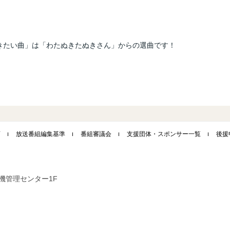
。
夏の夜に聴きたい曲」は「わたぬきたぬきさん」からの選曲です！
画
放送番組編集基準
番組審議会
支援団体・スポンサー一覧
後援
市危機管理センター1F