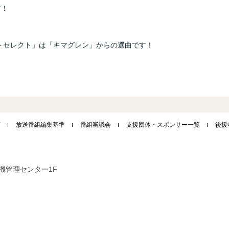
す！
。
ーティストセレクト」は「キマグレン」からの選曲です！
画
放送番組編集基準
番組審議会
支援団体・スポンサー一覧
後援
市危機管理センター1F