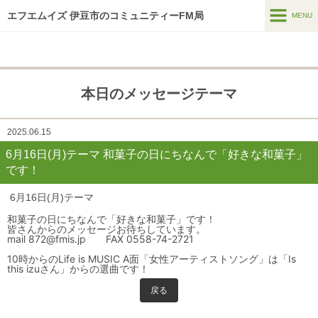
エフエムイズ 伊豆市のコミュニティーFM局
MENU
MENU
ホーム
本日のメッセージテーマ
メッセージフォーム
番組表
2025.06.15
6月16日(月)テーマ 和菓子の日にちなんで「好きな和菓子」
番組紹介
です！
HTはなつーしん
6月16日(月)テーマ
HT42号巻頭特集スポット
和菓子の日にちなんで「好きな和菓子」です！
皆さんからのメッセージお待ちしています。
mail 872@fmis.jp FAX 0558-74-2721
スポンサー募集
10時からのLife is MUSIC A面「女性アーティストソング」は「Is
this izuさん」からの選曲です！
インターネットラジオ
戻る
アーカイブス