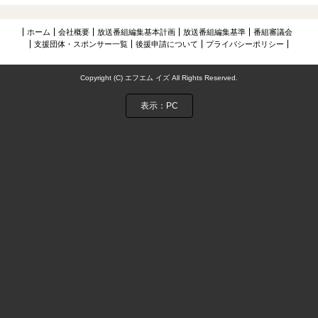
NIJIに夢中アーカイブス
ホーム
会社概要
放送番組編集基本計画
放送番組編集基準
番組審議会
お問い合わせ
支援団体・スポンサー一覧
後援申請について
プライバシーポリシー
Copyright (C) エフエム イズ All Rights Reserved.
表示：PC