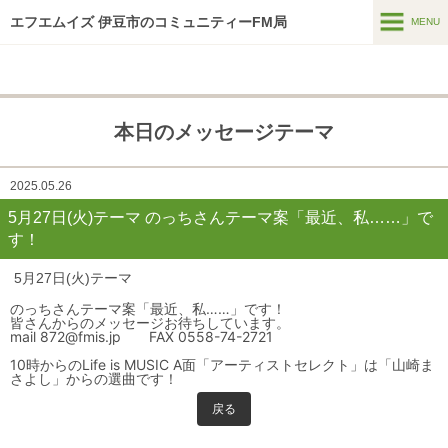
エフエムイズ 伊豆市のコミュニティーFM局
MENU
MENU
ホーム
本日のメッセージテーマ
メッセージフォーム
番組表
2025.05.26
5月27日(火)テーマ のっちさんテーマ案「最近、私……」で
番組紹介
す！
HTはなつーしん
5月27日(火)テーマ
HT42号巻頭特集スポット
のっちさんテーマ案「最近、私……」です！
皆さんからのメッセージお待ちしています。
mail 872@fmis.jp FAX 0558-74-2721
スポンサー募集
10時からのLife is MUSIC A面「アーティストセレクト」は「山崎ま
さよし」からの選曲です！
インターネットラジオ
戻る
アーカイブス