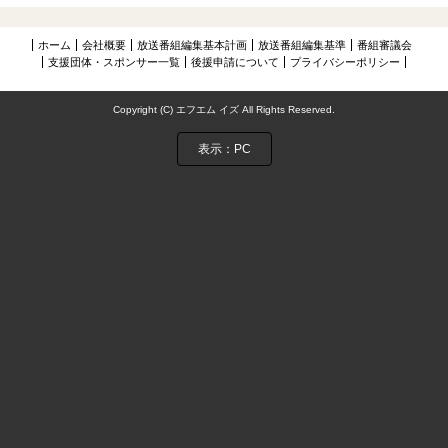
NIJIに夢中アーカイブス
ホーム
会社概要
放送番組編集基本計画
放送番組編集基準
番組審議会
お問い合わせ
支援団体・スポンサー一覧
後援申請について
プライバシーポリシー
Copyright (C) エフエム イズ All Rights Reserved.
表示：PC