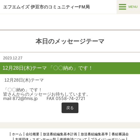
エフエムイズ 伊豆市のコミュニティーFM局
MENU
MENU
ホーム
本日のメッセージテーマ
メッセージフォーム
番組表
2023.12.27
12月28日(木)テーマ 「〇〇納め」です！
番組紹介
12月28日(木)テーマ
HTはなつーしん
「〇〇納め」です！
皆さんからのメッセージお待ちしています。
HT42号巻頭特集スポット
mail 872@fmis.jp FAX 0558-74-2721
スポンサー募集
戻る
インターネットラジオ
アーカイブス
ホーム
会社概要
放送番組編集基本計画
放送番組編集基準
番組審議会
支援団体・スポンサー一覧
後援申請について
プライバシーポリシー