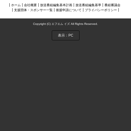
NIJIに夢中アーカイブス
ホーム
会社概要
放送番組編集基本計画
放送番組編集基準
番組審議会
支援団体・スポンサー一覧
後援申請について
プライバシーポリシー
お問い合わせ
Copyright (C) エフエム イズ All Rights Reserved.
表示：PC