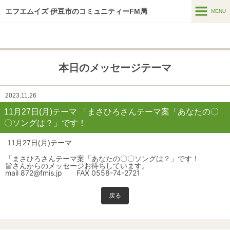
エフエムイズ 伊豆市のコミュニティーFM局
MENU
MENU
ホーム
本日のメッセージテーマ
メッセージフォーム
番組表
2023.11.26
11月27日(月)テーマ 「まさひろさんテーマ案「あなたの〇
番組紹介
〇ソングは？」です！
HTはなつーしん
11月27日(月)テーマ
HT42号巻頭特集スポット
「まさひろさんテーマ案「あなたの〇〇ソングは？」です！
皆さんからのメッセージお待ちしています。
mail 872@fmis.jp FAX 0558-74-2721
スポンサー募集
インターネットラジオ
戻る
アーカイブス