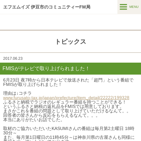
エフエムイズ 伊豆市のコミュニティーFM局
MENU
MENU
ホーム
トピックス
メッセージフォーム
番組表
2017.06.23
FMISがテレビで取り上げられました！
番組紹介
6月23日 夜7時から日本テレビで放送された「超門」という番組で
HTはなつーしん
FMISが取り上げられました！
理由は↓コチラ
HT42号巻頭特集スポット
www.furusato-tax.jp/japan/prefecture/item_detail/22222/199328
ふるさと納税でラジオのレギュラー番組を持つことができる！
というふるさと納税の返礼品をFMISでは用意しております。
スポンサー募集
まさかこれを番組の問題として取り上げていただけるなんて。。
回答者の皆さんから反応をもらえるなんて。。。
本当にありがたいお話でした。
インターネットラジオ
取材のご協力いただいたKASUMIさんの番組は毎月第2土曜日 18時
アーカイブス
30分～
また、毎月第1日曜日の11時45分～は神奈川県の古屋さんも同様に