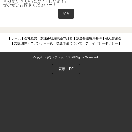
番組をやっていただいております。
NIJIに夢中アーカイブス
ぜひぜひお聴きくださいー！
戻る
お問い合わせ
ホーム
会社概要
放送番組編集基本計画
放送番組編集基準
番組審議会
支援団体・スポンサー一覧
後援申請について
プライバシーポリシー
Copyright (C) エフエム イズ All Rights Reserved.
表示：PC