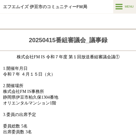
エフエムイズ 伊豆市のコミュニティーFM局
MENU
MENU
ホーム
20250415番組審議会_議事録
メッセージフォーム
番組表
株式会社
FM IS
令和７年度
第１回放送番組審議会議①
番組紹介
1.
開催年月日
令和７年 ４月１５日（火）
HTはなつーしん
2.
開催場所
HT42号巻頭特集スポット
株式会社
FM IS
事務所
静岡県伊豆市柏久保
1304
番地
オリエンタルマンション
1
階
スポンサー募集
3.
委員の出席予定
インターネットラジオ
委員総数
5
名
アーカイブス
出席委員数
3
名