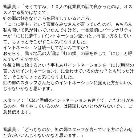
審議員：「そうですね、１０人の従業員の話で良かったのは、オス
スメする所ではなくて、
虹の郷の好きなところを紹介しているところ。
「にじに夢中」という言葉をみなさんが言っていたのが、もちろん
私も聞いて気が付いていたんですけど、一番最初にパーソナリティ
ーが「にじに夢中」
(
イントネーション違い
)
という言い方をしてい
て、ちょっとそこがすごい気になりました。
イントネーションは統一してないんですか？
おそらく、我々地元の人間は「虹の郷」の事を略して「にじ」と呼
んでいたんですが、
午後２時に始まるという事もありイントネーションを「にじ
(
時間の
言い方のイントネーション
)
」に合わせているのかな？とも思ったけ
ど、そこがちょっと気になりました。
虹の郷のスタッフさんたちのイントネーションに揃えた方がいいん
じゃないかなと思います。
スタッフ：「
CM
と番組のイントネーションも違くて、こだわりがあ
るのか、無くやっているのか」は確認しないとわからないです。ご
意見伝えます。
審議員：「どっちなのか、虹の郷スタッフが言っている方に合わせ
た方がいいんじゃないかなと思います。」