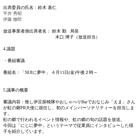
NIJIに夢中アーカイブス
出席委員の氏名：鈴木
基仁
平井
秀昭
お問い合わせ
伊藤
徹郎
放送事業者側出席者名： 鈴木
勤
局長
木口 博子（放送担当）
4.
議題
・番組審議
番組名：「
NIJI
に夢中」 ４月
11
日
(
金
)
午後２時～
5.
議事の概要
審議内容：推し伊豆探検隊やおしゃべり
Bar
でおなじみ「えま」さん
が虹の郷
PR
大使に就任し、初のメインパーソナリティーを担当しま
す。
虹の郷で行われるイベント情報や、虹の郷の旬の話題を放送。
今回は「にじに夢中」というテーマで従業員にインタビューした様
子を紹介しています。