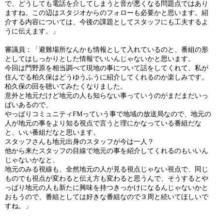
で、どうしても電話を介してしまうと音が悪くなる問題点ではあり
ますね。この辺はスタジオからのフォローも必要かと思います。紹
介する内容については、今後の課題としてスタッフにも工夫するよ
うに伝えます。」
審議員：「避難場所なんかも情報として入れているのと、番組の形
としてはしっかりとした情報でいいんじゃないかと思います。
今回は門野原を相当調べて現地の事について話をしてくれて、私が
住んでる柏久保はどうゆうふうに紹介してくれるのか楽しみです。
柏久保の回を聴いてみたくなりました。
意外と地元だけど地元の人も知らない事っていうのがまだまだいっ
ぱいあるので、
やっぱりコミュニティ
FM
っていう事で地域の放送局なので、地元の
人が地元の事をより知る視点で言うと理にかなっている番組だな
と、いい番組だなと思います。
スタッフさんも地元出身のスタッフが今は一人？
他から来たスタッフの目線で地元の事を紹介してくれるのもいいん
じゃないかなと、
地元のみる視線も、全然地元の人が見る視点じゃない視点で、同じ
ものでも視点が変わると伝え方も変わると思うんで、そうするとや
っぱり地元の人も新たに興味を持つきっかけになるんじゃないかと
おもうので、番組としては好きな番組なので３周と続いてほしいで
すね。」