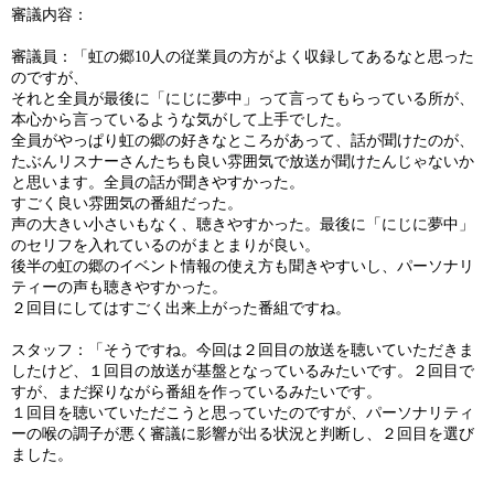
審議内容：
審議員：「虹の郷
10
人の従業員の方がよく収録してあるなと思った
のですが、
それと全員が最後に「にじに夢中」って言ってもらっている所が、
本心から言っているような気がして上手でした。
全員がやっぱり虹の郷の好きなところがあって、話が聞けたのが、
たぶんリスナーさんたちも良い雰囲気で放送が聞けたんじゃないか
と思います。全員の話が聞きやすかった。
すごく良い雰囲気の番組だった。
声の大きい小さいもなく、聴きやすかった。最後に「にじに夢中」
のセリフを入れているのがまとまりが良い。
後半の虹の郷のイベント情報の使え方も聞きやすいし、パーソナリ
ティーの声も聴きやすかった。
２回目にしてはすごく出来上がった番組ですね。
スタッフ：「そうですね。今回は２回目の放送を聴いていただきま
したけど、１回目の放送が基盤となっているみたいです。２回目で
すが、まだ探りながら番組を作っているみたいです。
１回目を聴いていただこうと思っていたのですが、パーソナリティ
ーの喉の調子が悪く審議に影響が出る状況と判断し、２回目を選び
ました。