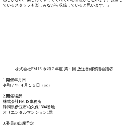
ているスタッフも楽しみながら収録していると思います。」
株式会社
FM IS
令和７年度
第１回
放送番組審議会議②
1.
開催年月日
令和７年 ４月１５日（火）
2.
開催場所
株式会社
FM IS
事務所
静岡県伊豆市柏久保
1304
番地
オリエンタルマンション
1
階
3.
委員の出席予定