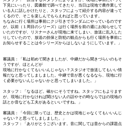
下見にいったり、図書館で調べてきたり、当日は現地で農作業して
いる人に話しかけたりと、スタッフによって紹介する内容が違って
くるので、そこを楽しんでもらえればと思っています。
ちなみに行く場所は事前にクジ引きでランダムにやっているのです
が、以前（１周目のシリーズ）は行く場所を前の週にお知らせして
いたのですが、リスナーさんが現地に来てしまい、放送に乱入した
りしていたので、放送の担保と防犯の観点からも行く場所を事前に
お知らせすることは今シリーズからはしないようにしています。」
審議員：「私は初めて聞きましたが、中継だから聞きづらいのもそ
うですが、ほとんどが
現地に行かなくてもいいんじゃない？スタジオで放送してもいい情
報だなと思ってしましました。中継で音が悪くなるなら、現地に行
く必要がないんじゃないかと思ってしまいました。」
スタッフ：「なるほど。確かにそうですね。スタッフにもよります
が、現地に行かなければ聞けない人の話やその時ならではの現地の
話とか音なども工夫があるといいですね。」
審議員：「今回に限っては、歴史とかは現地じゃなくてもいいんじ
ゃない？と思ってしましました。」
スタッフ：「ありがとうございます。音に関しては昔からの課題点