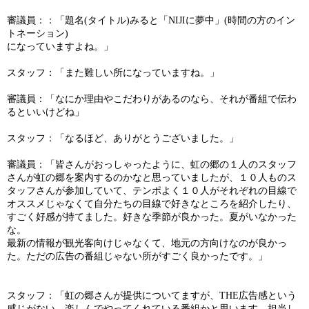
審議員：：「題名
(
タイトル
)
みると「
NIJI
に夢中」
(
時間の方のイン
トネーション
)
になっていますよね。」
スタッフ：「また難しい所になっていますね。」
審議員：「なにか理由やこだわりがあるのなら、それが番組で伝わ
るといいけどね」
スタッフ：「なるほど、ありがとうございました。」
審議員：「皆さんがおっしゃったように、虹の郷の１人のスタッフ
さんが虹の郷を案内するのかなと思っていましたが、１０人ものス
タッフさんが参加していて、テンポよく１０人がそれぞれの目線で
オススメじゃなくて自分たちの目線で好きなところを紹介したり、
すごく好感が持てました。好きな季節が良かった。夏がいなかった
な。
最新の情報が観光客向けじゃなくて、地元の方向けなのが良かっ
た。ただの広告の番組じゃない所がすごく良かったです。」
スタッフ：「虹の郷さんが提供についてますが、
THE
広告感という
感じがない、楽しんでやってくれている番組かと思います。担当し