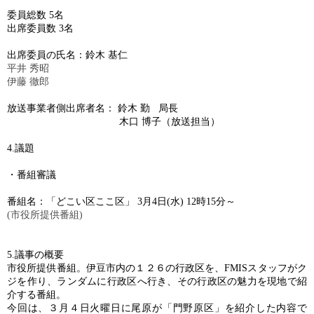
委員総数
5
名
出席委員数
3
名
出席委員の氏名：鈴木
基仁
平井
秀昭
伊藤
徹郎
放送事業者側出席者名： 鈴木
勤
局長
木口 博子（放送担当）
4.
議題
・番組審議
番組名：「どこい区ここ区」
3
月
4
日
(
水
) 12
時
15
分～
(
市役所提供番組
)
5.
議事の概要
市役所提供番組。伊豆市内の１２６の行政区を、
FMIS
スタッフがク
ジを作り、ランダムに行政区へ行き、その行政区の魅力を現地で紹
介する番組。
今回は、３月４日火曜日に尾原が「門野原区」を紹介した内容で